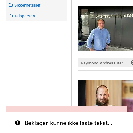
Sikkerhetssjef
Talsperson
Raymond Andreas Berglund
Policy for informasjonskapsler kan ikke aksesseres nå.
Vennligst forsøk igjen senere.
Beklager, kunne ikke laste tekst....