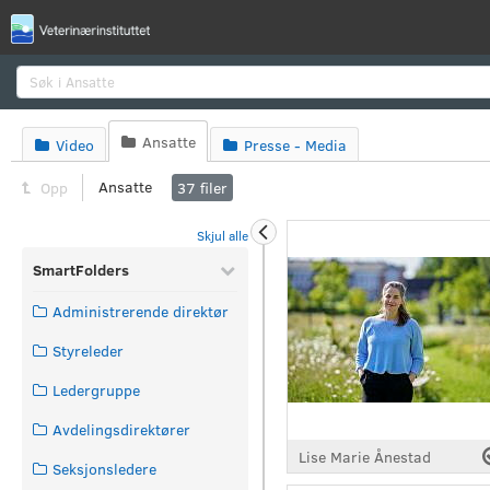
Søk
Ansatte
Video

Presse - Media


Ansatte
Opp
37
filer
Skjul alle
SmartFolders
Administrerende direktør
Styreleder
Ledergruppe
Avdelingsdirektører
Lise Marie Ånestad
Seksjonsledere